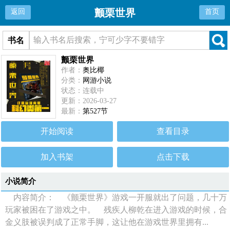
颤栗世界
返回
首页
书名
颤栗世界
作者：
奥比椰
分类：
网游小说
状态：连载中
更新：2026-03-27
最新：
第527节
开始阅读
查看目录
加入书架
点击下载
小说简介
内容简介： 《颤栗世界》游戏一开服就出了问题，几十万
玩家被困在了游戏之中。 残疾人柳乾在进入游戏的时候，合
金义肢被误判成了正常手脚，这让他在游戏世界里拥有...