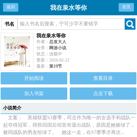
我在泉水等你
返回
首页
书名
我在泉水等你
作者：
总攻大人
分类：
网游小说
状态：连载中
更新：2026-02-22
最新：
第19节
开始阅读
查看目录
加入书架
点击下载
小说简介
文案： 英雄联盟S3赛季，司念作为唯一的女选手和战队一
起夺得冠军，得胜回国后却宣布退出战队，原因是她被绿了，
被同战队的男友给绿了。 她这一走，在S7赛季才再次...