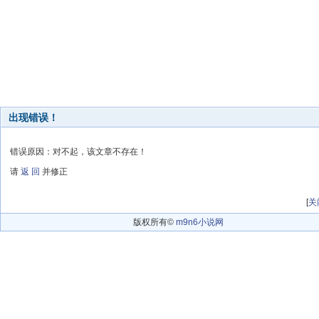
出现错误！
错误原因：对不起，该文章不存在！
请
返 回
并修正
[
关
版权所有©
m9n6小说网