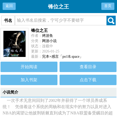
锋位之王
返回
首页
书名
锋位之王
作者：
烤游鱼
分类：
网游小说
状态：连载中
更新：2026-01-25
最新：
完本+感言「po1⒏space」
开始阅读
查看目录
加入书架
点击下载
小说简介
一次手术无意间回到了2002年并获得了一个球员养成系
统！ 凭借着这个系统的周杨和在现实中的努力以及对进入
NBA的渴望让他披荆斩棘直到成为了NBA联盟备受瞩目的超