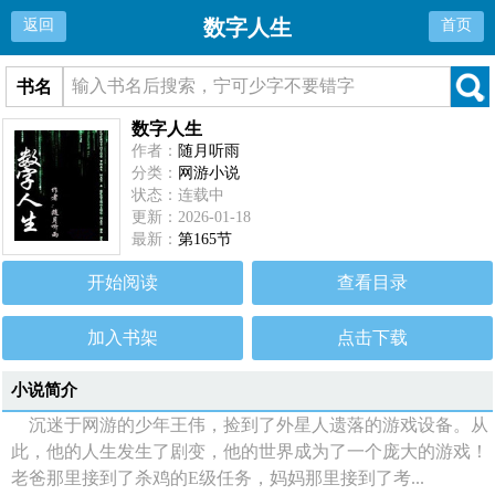
数字人生
返回
首页
书名
数字人生
作者：
随月听雨
分类：
网游小说
状态：连载中
更新：2026-01-18
最新：
第165节
开始阅读
查看目录
加入书架
点击下载
小说简介
沉迷于网游的少年王伟，捡到了外星人遗落的游戏设备。从
此，他的人生发生了剧变，他的世界成为了一个庞大的游戏！
老爸那里接到了杀鸡的E级任务，妈妈那里接到了考...