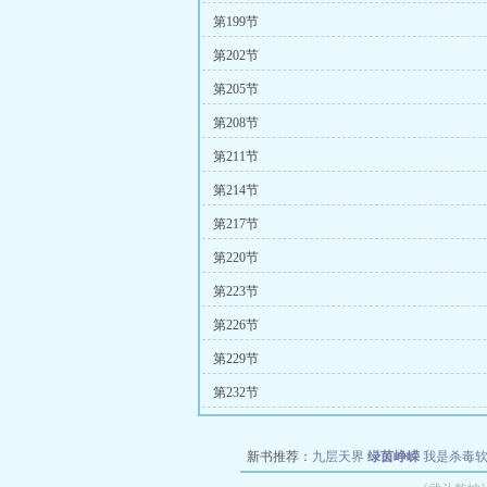
第199节
第202节
第205节
第208节
第211节
第214节
第217节
第220节
第223节
第226节
第229节
第232节
新书推荐：
九层天界
绿茵峥嵘
我是杀毒
空城
战争天堂
混元道纪
教练万岁
都市全