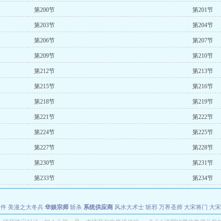
第200节
第201节
第203节
第204节
第206节
第207节
第209节
第210节
第212节
第213节
第215节
第216节
第218节
第219节
第221节
第222节
第224节
第225节
第227节
第228节
第230节
第231节
第233节
第234节
软件
美漫之大冬兵
华娱宗师
斩杀
系统供应商
风水大术士
斩邪
万界圣师
大宋将门
大宋
能巨星
绝对交易
全职武神
位面复制大师
华娱特效大亨
原始大厨王
怪物聊天群
某美漫