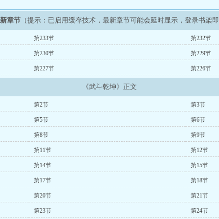
最新章节
（提示：已启用缓存技术，最新章节可能会延时显示，登录书架
第233节
第232节
第230节
第229节
第227节
第226节
《武斗乾坤》正文
第2节
第3节
第5节
第6节
第8节
第9节
第11节
第12节
第14节
第15节
第17节
第18节
第20节
第21节
第23节
第24节