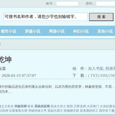
账号：
密码：
搜 索
都市小说
穿越小说
网游小说
科幻小说
其他小说
表
乾坤
金森
动 作：
加入书架
,
投推
26-01-15 07:37:07
下 载：
(
TXT
,CHM,UM
戏中的极品进化石来到遵从丛林法则、以武为尊的异世界；林鑫将坚韧、不屈，
本.....
漫之大冬兵
华娱宗师
斩杀
系统供应商
风水大术士
斩邪
万界圣师
大宋将门
大宋好屠
职武神
位面复制大师
华娱特效大亨
原始大厨王
怪物聊天群
某美漫的特工
我夺舍了魔