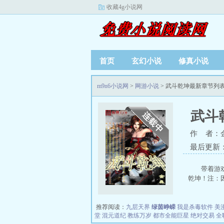
收藏4g小说网
首页
玄幻小说
修真小说
m9n6小说网
>
网游小说
> 武斗乾坤最新章节列
武斗
作 者：
最后更新：20
带着游
乾坤！注：因为
推荐阅读：
九层天界
绿茵峥嵘
我是杀毒软件
美
堂
混元道纪
教练万岁
都市全能巨星
绝对交易
全