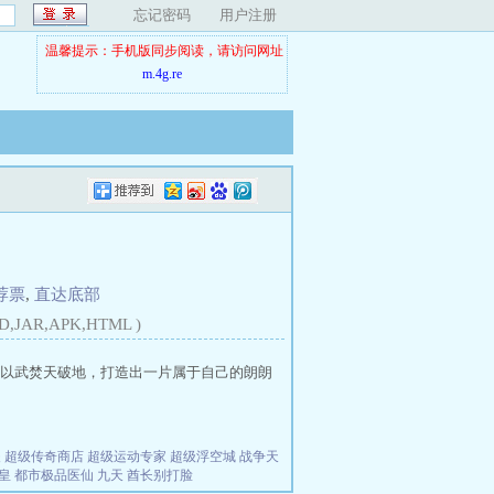
忘记密码
用户注册
温馨提示：手机版同步阅读，请访问网址
m.4g.re
荐票
,
直达底部
D,JAR,APK,HTML )
以武焚天破地，打造出一片属于自己的朗朗
夫
超级传奇商店
超级运动专家
超级浮空城
战争天
皇
都市极品医仙
九天
酋长别打脸