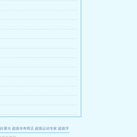
好屠夫
超级传奇商店
超级运动专家
超级浮
的特工
我夺舍了魔皇
都市极品医仙
九天
酋