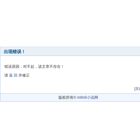
出现错误！
错误原因：对不起，该文章不存在！
请
返 回
并修正
[
关
版权所有©
m9n6小说网