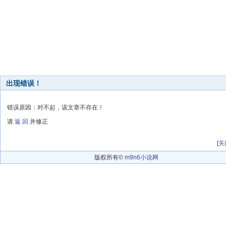
出现错误！
错误原因：对不起，该文章不存在！
请
返 回
并修正
[
关
版权所有©
m9n6小说网